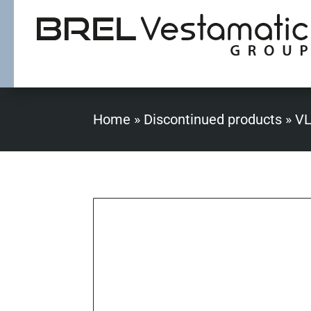
Home
»
Discontinued products
»
VL