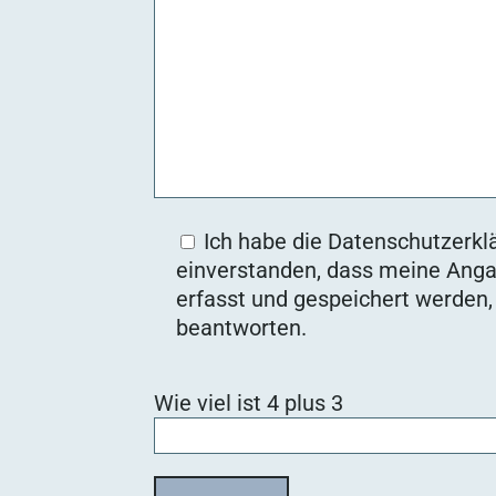
Ich habe die Datenschutzerklä
einverstanden, dass meine Anga
erfasst und gespeichert werden
beantworten.
B
Wie viel ist 4 plus 3
i
t
t
e