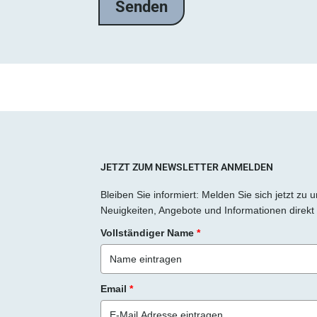
l
a
s
s
e
d
i
e
s
JETZT ZUM NEWSLETTER ANMELDEN
e
Bleiben Sie informiert: Melden Sie sich jetzt zu
s
Neuigkeiten, Angebote und Informationen direkt 
F
Vollständiger Name
*
e
l
d
Email
*
l
e