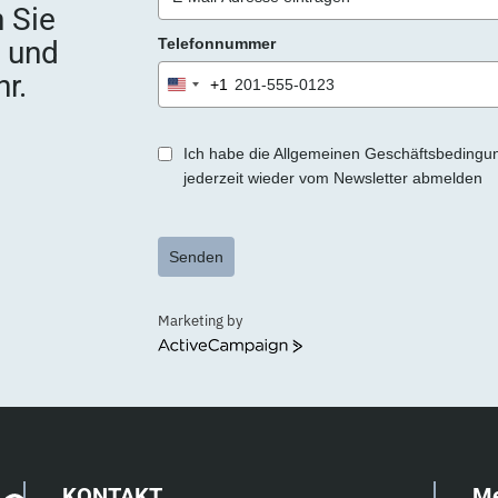
 Sie
e
e und
Telefonnummer
r
.
r.
+1
United
States
+1
Ich habe die Allgemeinen Geschäftsbedingu
jederzeit wieder vom Newsletter abmelden
Senden
Marketing by
ActiveCampaign
KONTAKT
M