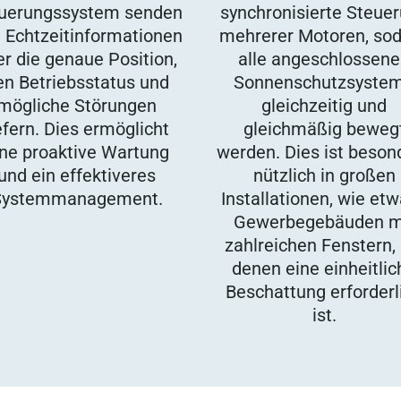
uerungssystem senden
synchronisierte Steue
 Echtzeitinformationen
mehrerer Motoren, so
er die genaue Position,
alle angeschlossen
en Betriebsstatus und
Sonnenschutzsyste
mögliche Störungen
gleichzeitig und
efern. Dies ermöglicht
gleichmäßig beweg
ine proaktive Wartung
werden. Dies ist beson
und ein effektiveres
nützlich in großen
Systemmanagement.
Installationen, wie etw
Gewerbegebäuden m
zahlreichen Fenstern, 
denen eine einheitlic
Beschattung erforderl
ist.