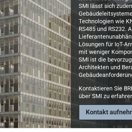
SMI lässt sich zude
Gebäudeleitsysteme 
Technologien wie K
RS485 und RS232. Al
Lieferantenunabhäng
Lösungen für IoT-An
mit weniger Kompo
SMI ist die bevorzug
Architekten und Ber
Gebäudeanforderung
Kontaktieren Sie B
über SMI zu erfahre
Kontakt aufne