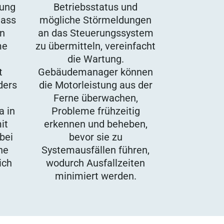
rung
Betriebsstatus und
dass
mögliche Störmeldungen
en
an das Steuerungssystem
me
zu übermitteln, vereinfacht
die Wartung.
t
Gebäudemanager können
ders
die Motorleistung aus der
Ferne überwachen,
a in
Probleme frühzeitig
it
erkennen und beheben,
bei
bevor sie zu
he
Systemausfällen führen,
ich
wodurch Ausfallzeiten
minimiert werden.