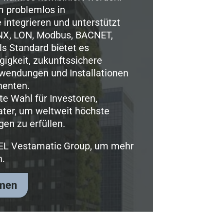
m problemlos in
integrieren und unterstützt
NX, LON, Modbus, BACNET,
s Standard bietet es
igkeit, zukunftssichere
wendungen und Installationen
nenten.
te Wahl für Investoren,
ater, um weltweit höchste
en zu erfüllen.
REL Vestamatic Group, um mehr
n.
hmen