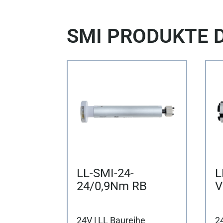
SMI PRODUKTE 
LL-SMI-24-
L
24/0,9Nm RB
V
24V | LL Baureihe
24