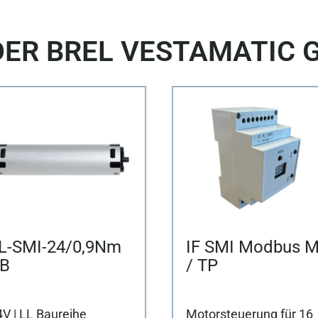
DER BREL VESTAMATIC 
L-SMI-24/0,9Nm
IF SMI Modbus 
B
/ TP
V | LL Baureihe
Motorsteuer­ung für 16