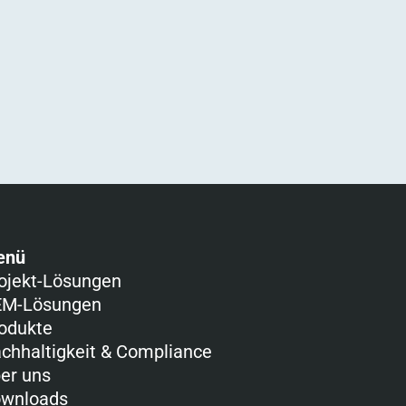
enü
ojekt-Lösungen
M-Lösungen
odukte
chhaltigkeit & Compliance
er uns
wnloads