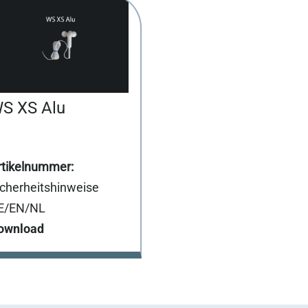
S XS Alu
icherheitshinweise
E/EN/NL
ownload