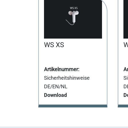
WS XS
W
Sicherheitshinweise
S
DE/EN/NL
D
Download
D