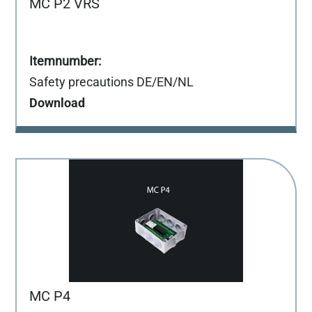
MC P2 VRS
Safety precautions DE/EN/NL
Download
MC P4