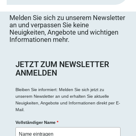
s
s
Melden Sie sich zu unserem Newsletter
e
an und verpassen Sie keine
d
Neuigkeiten, Angebote und wichtigen
i
Informationen mehr.
e
s
e
s
JETZT ZUM NEWSLETTER
F
ANMELDEN
e
l
d
Bleiben Sie informiert: Melden Sie sich jetzt zu
unserem Newsletter an und erhalten Sie aktuelle
l
Neuigkeiten, Angebote und Informationen direkt per E-
e
Mail.
e
r
Vollständiger Name
*
.