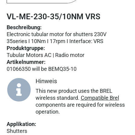
VL-ME-230-35/10NM VRS
Beschreibung:
Electronic tubular motor for shutters 230V
35series I 10Nm I 17rpm I Interface: VRS
Produktgruppe
:
Tubular Motors AC | Radio motor
Artikelnummer
:
01066350 will be BEMQ35-10
Hinweis

This new product uses the BREL
wireless standard.
Compatible Brel
components are required for wireless
operation.
Applikation
:
Shutters