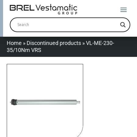
Home
»
Discontinued products
»
VL-ME-230-
35/10Nm VRS