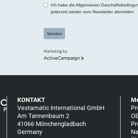
+1
Ich habe die Allgemeinen Geschäftsbedingu
jederzeit wieder vom Newsletter abmelden
Senden
Marketing by
ActiveCampaign
KONTAKT
M
Vestamatic International GmbH
Pr
Am Tannenbaum 2
OE
41066 Mönchengladbach
Pr
Germany
Na