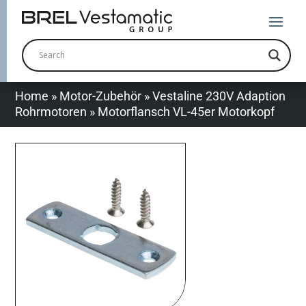
Home
»
Motor-Zubehör
»
Vestaline 230V Adaption
Rohrmotoren
»
Motorflansch VL-45er Motorkopf