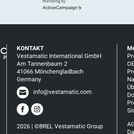
Marketing by
ActiveCampaign
KONTAKT
M
Vestamatic International GmbH
Pr
Am Tannenbaum 2
OE
41066 Mönchengladbach
Pr
Germany
Na
Üb
info@vestamatic.com
Do
Pr
Si
A
2026 | ©BREL Vestamatic Group
Da