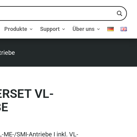
Produkte
Support
Über uns
riebe
RSET VL-
BE
-ME-/SMI-Antriebe I inkl. VL-