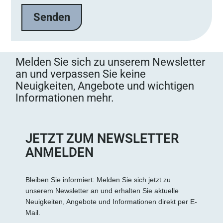
e
l
a
s
s
Melden Sie sich zu unserem Newsletter
e
an und verpassen Sie keine
d
Neuigkeiten, Angebote und wichtigen
i
Informationen mehr.
e
s
e
s
JETZT ZUM NEWSLETTER
F
ANMELDEN
e
l
d
Bleiben Sie informiert: Melden Sie sich jetzt zu
unserem Newsletter an und erhalten Sie aktuelle
l
Neuigkeiten, Angebote und Informationen direkt per E-
e
Mail.
e