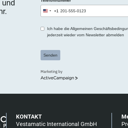
e und
Telefonnummer
r.
+1
United
States
+1
Ich habe die Allgemeinen Geschäftsbedingu
jederzeit wieder vom Newsletter abmelden
Senden
Marketing by
ActiveCampaign
KONTAKT
M
Vestamatic International GmbH
Pr