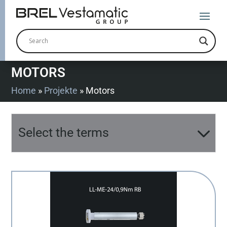
MOTORS
Home
»
Projekte
»
Motors
Select the terms