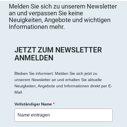
s
Melden Sie sich zu unserem Newsletter
e
an und verpassen Sie keine
d
Neuigkeiten, Angebote und wichtigen
i
Informationen mehr.
e
s
e
s
JETZT ZUM NEWSLETTER
F
ANMELDEN
e
l
d
Bleiben Sie informiert: Melden Sie sich jetzt zu
unserem Newsletter an und erhalten Sie aktuelle
l
Neuigkeiten, Angebote und Informationen direkt per E-
e
Mail.
e
r
Vollständiger Name
*
.