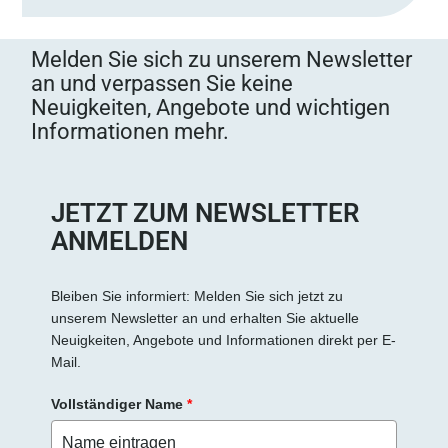
s
s
Melden Sie sich zu unserem Newsletter
e
an und verpassen Sie keine
d
Neuigkeiten, Angebote und wichtigen
i
Informationen mehr.
e
s
e
s
JETZT ZUM NEWSLETTER
F
ANMELDEN
e
l
d
Bleiben Sie informiert: Melden Sie sich jetzt zu
unserem Newsletter an und erhalten Sie aktuelle
l
Neuigkeiten, Angebote und Informationen direkt per E-
e
Mail.
e
r
Vollständiger Name
*
.