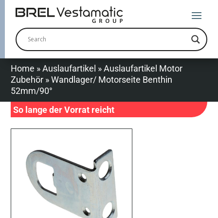
Home
»
Auslaufartikel
»
Auslaufartikel Motor
Zubehör
»
Wandlager/ Motorseite Benthin
52mm/90°
So lange der Vorrat reicht