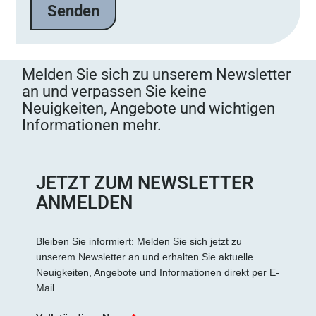
l
a
s
s
Melden Sie sich zu unserem Newsletter
e
an und verpassen Sie keine
d
Neuigkeiten, Angebote und wichtigen
i
Informationen mehr.
e
s
e
s
JETZT ZUM NEWSLETTER
F
ANMELDEN
e
l
d
Bleiben Sie informiert: Melden Sie sich jetzt zu
unserem Newsletter an und erhalten Sie aktuelle
l
Neuigkeiten, Angebote und Informationen direkt per E-
e
Mail.
e
r