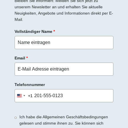
d
Bleiben Sie informiert: Melden Sie sich jetzt zu
unserem Newsletter an und erhalten Sie aktuelle
l
Neuigkeiten, Angebote und Informationen direkt per E-
e
Mail.
e
r
Vollständiger Name
*
.
Email
*
Telefonnummer
+1
United
States
+1
Ich habe die Allgemeinen Geschäftsbedingungen
gelesen und stimme ihnen zu. Sie können sich