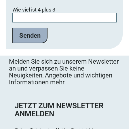
B
Wie viel ist 4 plus 3
i
t
t
e
l
a
s
s
Melden Sie sich zu unserem Newsletter
e
an und verpassen Sie keine
d
Neuigkeiten, Angebote und wichtigen
i
Informationen mehr.
e
s
e
s
JETZT ZUM NEWSLETTER
F
ANMELDEN
e
l