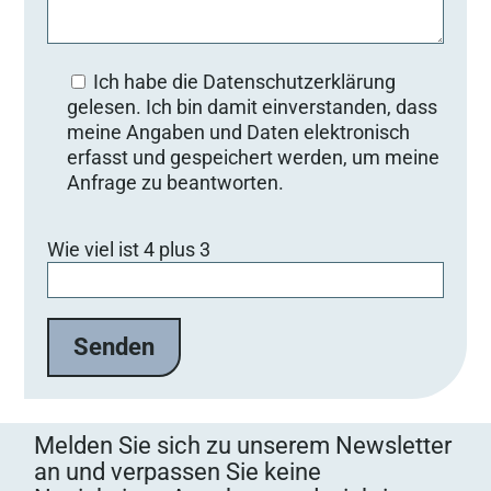
Ich habe die Datenschutzerklärung
gelesen. Ich bin damit einverstanden, dass
meine Angaben und Daten elektronisch
erfasst und gespeichert werden, um meine
Anfrage zu beantworten.
B
Wie viel ist 4 plus 3
i
t
t
e
l
a
s
s
Melden Sie sich zu unserem Newsletter
e
an und verpassen Sie keine
d