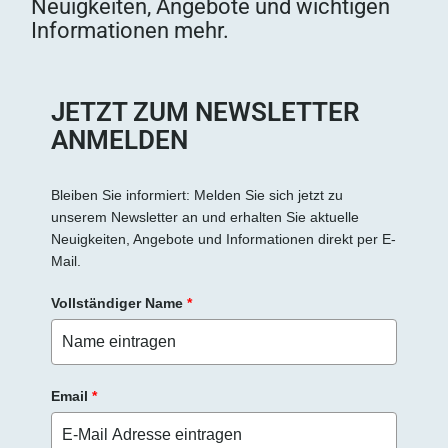
Neuigkeiten, Angebote und wichtigen
i
Informationen mehr.
e
s
e
s
JETZT ZUM NEWSLETTER
F
ANMELDEN
e
l
d
Bleiben Sie informiert: Melden Sie sich jetzt zu
unserem Newsletter an und erhalten Sie aktuelle
l
Neuigkeiten, Angebote und Informationen direkt per E-
e
Mail.
e
r
Vollständiger Name
*
.
Email
*