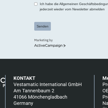
+1
Ich habe die Allgemeinen Geschäftsbedingu
jederzeit wieder vom Newsletter abmelden
Senden
Marketing by
ActiveCampaign
KONTAKT
M
Vestamatic International GmbH
Pr
Am Tannenbaum 2
OE
41066 Mönchengladbach
Pr
Germany
Na