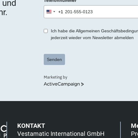
e und
Telefonnummer
r.
+1
United
States
+1
Ich habe die Allgemeinen Geschäftsbedingu
jederzeit wieder vom Newsletter abmelden
Senden
Marketing by
ActiveCampaign
KONTAKT
M
Vestamatic International GmbH
Pr