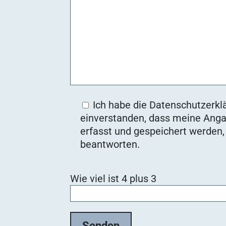
Ich habe die Datenschutzerklä
einverstanden, dass meine Anga
erfasst und gespeichert werden
beantworten.
B
Wie viel ist 4 plus 3
i
t
t
e