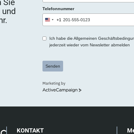
 Sie
e
e und
Telefonnummer
r
.
r.
+1
United
States
+1
Ich habe die Allgemeinen Geschäftsbedingu
jederzeit wieder vom Newsletter abmelden
Senden
Marketing by
ActiveCampaign
KONTAKT
M