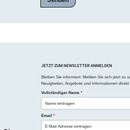
l
a
s
s
e
d
i
e
s
JETZT ZUM NEWSLETTER ANMELDEN
e
Bleiben Sie informiert: Melden Sie sich jetzt zu
s
Neuigkeiten, Angebote und Informationen direkt 
F
Vollständiger Name
*
e
l
d
Email
*
l
e