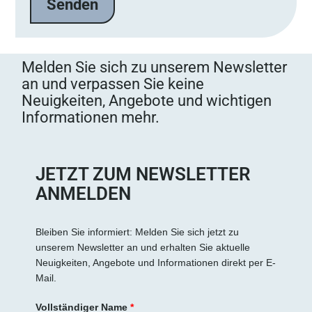
l
a
s
s
Melden Sie sich zu unserem Newsletter
e
an und verpassen Sie keine
d
Neuigkeiten, Angebote und wichtigen
i
Informationen mehr.
e
s
e
s
JETZT ZUM NEWSLETTER
F
ANMELDEN
e
l
d
Bleiben Sie informiert: Melden Sie sich jetzt zu
unserem Newsletter an und erhalten Sie aktuelle
l
Neuigkeiten, Angebote und Informationen direkt per E-
e
Mail.
e
r
Vollständiger Name
*