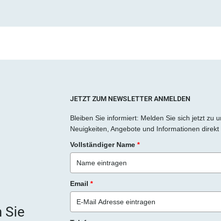
a
s
s
e
d
i
e
s
JETZT ZUM NEWSLETTER ANMELDEN
e
Bleiben Sie informiert: Melden Sie sich jetzt zu
s
Neuigkeiten, Angebote und Informationen direkt 
F
Vollständiger Name
*
e
l
d
Email
*
l
e
 Sie
e