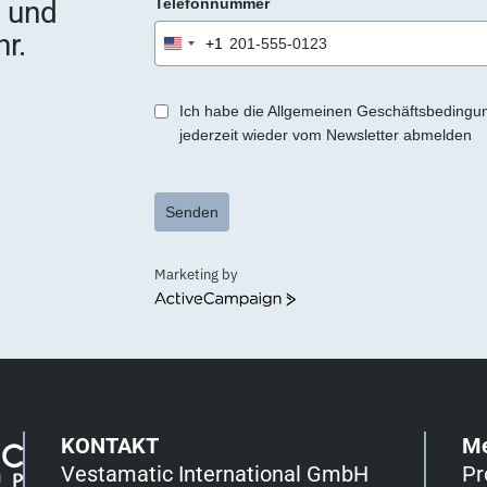
e und
Telefonnummer
r
.
r.
+1
United
States
+1
Ich habe die Allgemeinen Geschäftsbedingu
jederzeit wieder vom Newsletter abmelden
Senden
Marketing by
ActiveCampaign
KONTAKT
M
Vestamatic International GmbH
Pr