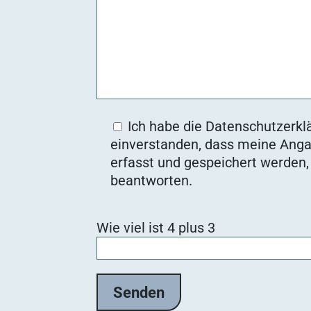
Ich habe die Datenschutzerklä
einverstanden, dass meine Anga
erfasst und gespeichert werden
beantworten.
B
Wie viel ist 4 plus 3
i
t
t
e
l