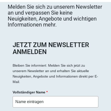
s
Melden Sie sich zu unserem Newsletter
e
an und verpassen Sie keine
d
Neuigkeiten, Angebote und wichtigen
i
Informationen mehr.
e
s
e
s
JETZT ZUM NEWSLETTER
F
ANMELDEN
e
l
d
Bleiben Sie informiert: Melden Sie sich jetzt zu
unserem Newsletter an und erhalten Sie aktuelle
l
Neuigkeiten, Angebote und Informationen direkt per E-
e
Mail.
e
r
Vollständiger Name
*
.