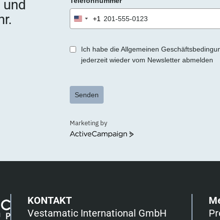
e und
Telefonnummer
r.
+1
United
States
+1
Ich habe die Allgemeinen Geschäftsbedingu
jederzeit wieder vom Newsletter abmelden
Senden
Marketing by
ActiveCampaign
KONTAKT
M
Vestamatic International GmbH
Pr