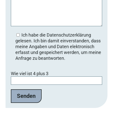
Ich habe die Datenschutzerklärung
gelesen. Ich bin damit einverstanden, dass
meine Angaben und Daten elektronisch
erfasst und gespeichert werden, um meine
Anfrage zu beantworten.
B
Wie viel ist 4 plus 3
i
t
t
e
l
a
s