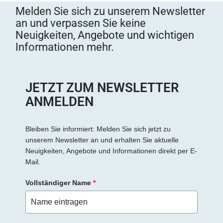
s
Melden Sie sich zu unserem Newsletter
e
an und verpassen Sie keine
d
Neuigkeiten, Angebote und wichtigen
i
Informationen mehr.
e
s
e
s
JETZT ZUM NEWSLETTER
F
ANMELDEN
e
l
d
Bleiben Sie informiert: Melden Sie sich jetzt zu
unserem Newsletter an und erhalten Sie aktuelle
l
Neuigkeiten, Angebote und Informationen direkt per E-
e
Mail.
e
r
Vollständiger Name
*
.