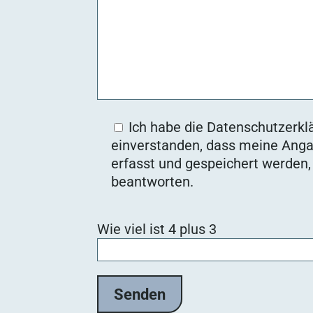
Ich habe die Datenschutzerklä
einverstanden, dass meine Anga
erfasst und gespeichert werden
beantworten.
B
Wie viel ist 4 plus 3
i
t
t
e
l