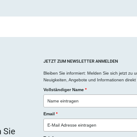
a
s
s
e
d
i
e
s
JETZT ZUM NEWSLETTER ANMELDEN
e
Bleiben Sie informiert: Melden Sie sich jetzt zu
s
Neuigkeiten, Angebote und Informationen direkt 
F
Vollständiger Name
*
e
l
d
Email
*
l
e
 Sie
e