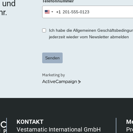
e und
Telefonnummer
r
.
r.
+1
United
States
+1
Ich habe die Allgemeinen Geschäftsbedingu
jederzeit wieder vom Newsletter abmelden
Senden
Marketing by
ActiveCampaign
KONTAKT
M
Vestamatic International GmbH
Pr