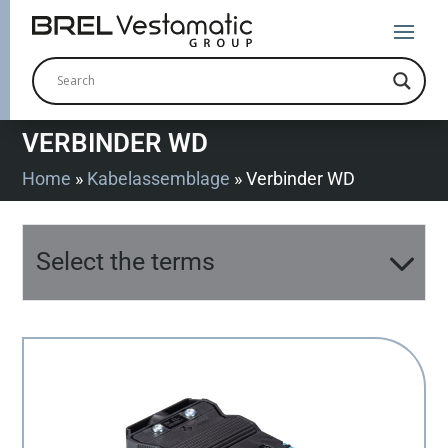
VERBINDER WD
Home
»
Kabelassemblage
»
Verbinder WD
Select the terms