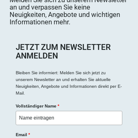
e
an und verpassen Sie keine
d
Neuigkeiten, Angebote und wichtigen
i
Informationen mehr.
e
s
e
s
JETZT ZUM NEWSLETTER
F
ANMELDEN
e
l
d
Bleiben Sie informiert: Melden Sie sich jetzt zu
unserem Newsletter an und erhalten Sie aktuelle
l
Neuigkeiten, Angebote und Informationen direkt per E-
e
Mail.
e
r
Vollständiger Name
*
.
Email
*