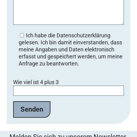
Ich habe die Datenschutzerklärung
gelesen. Ich bin damit einverstanden, dass
meine Angaben und Daten elektronisch
erfasst und gespeichert werden, um meine
Anfrage zu beantworten.
B
Wie viel ist 4 plus 3
i
t
t
e
l
a
s
s
Melden Sie sich zu unserem Newsletter