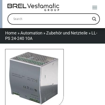
Home
»
Automation
»
Zubehör und Netzteile
»
LL-
PS 24-240 10A