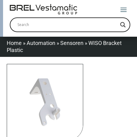
Home
»
Automation
»
Sensoren
»
WISO Bracket
Plastic