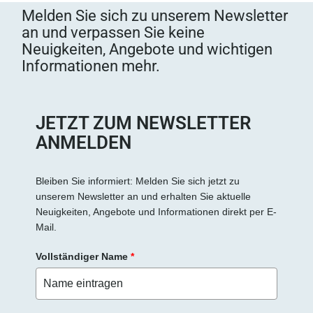
s
Melden Sie sich zu unserem Newsletter
e
an und verpassen Sie keine
d
Neuigkeiten, Angebote und wichtigen
i
Informationen mehr.
e
s
e
s
JETZT ZUM NEWSLETTER
F
ANMELDEN
e
l
d
Bleiben Sie informiert: Melden Sie sich jetzt zu
unserem Newsletter an und erhalten Sie aktuelle
l
Neuigkeiten, Angebote und Informationen direkt per E-
e
Mail.
e
r
Vollständiger Name
*
.