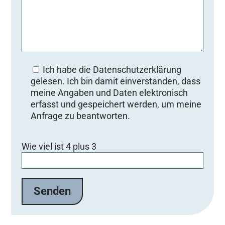
Ich habe die Datenschutzerklärung
gelesen. Ich bin damit einverstanden, dass
meine Angaben und Daten elektronisch
erfasst und gespeichert werden, um meine
Anfrage zu beantworten.
B
Wie viel ist 4 plus 3
i
t
t
e
l
a
s