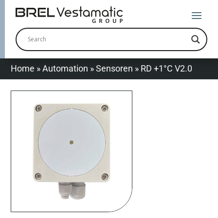
Home
»
Automation
»
Sensoren
»
RD +1°C V2.0