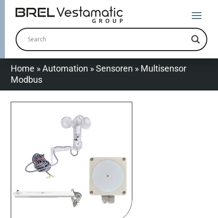
Home
»
Automation
»
Sensoren
»
Multisensor
Modbus