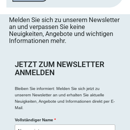
a
s
s
Melden Sie sich zu unserem Newsletter
e
an und verpassen Sie keine
d
Neuigkeiten, Angebote und wichtigen
i
Informationen mehr.
e
s
e
s
JETZT ZUM NEWSLETTER
F
ANMELDEN
e
l
d
Bleiben Sie informiert: Melden Sie sich jetzt zu
unserem Newsletter an und erhalten Sie aktuelle
l
Neuigkeiten, Angebote und Informationen direkt per E-
e
Mail.
e
r
Vollständiger Name
*
.