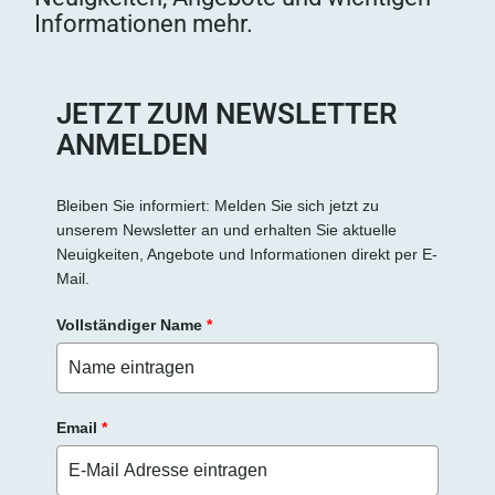
i
Informationen mehr.
e
s
e
s
JETZT ZUM NEWSLETTER
F
ANMELDEN
e
l
d
Bleiben Sie informiert: Melden Sie sich jetzt zu
unserem Newsletter an und erhalten Sie aktuelle
l
Neuigkeiten, Angebote und Informationen direkt per E-
e
Mail.
e
r
Vollständiger Name
*
.
Email
*