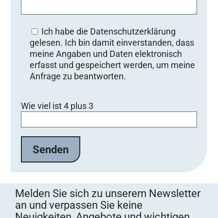
Ich habe die Datenschutzerklärung
gelesen. Ich bin damit einverstanden, dass
meine Angaben und Daten elektronisch
erfasst und gespeichert werden, um meine
Anfrage zu beantworten.
B
Wie viel ist 4 plus 3
i
t
t
e
l
a
s
s
Melden Sie sich zu unserem Newsletter
e
an und verpassen Sie keine
d
Neuigkeiten, Angebote und wichtigen