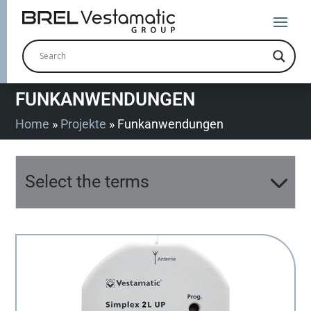
FUNKANWENDUNGEN
Home
»
Projekte
»
Funkanwendungen
Select the terms