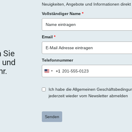
s
Neuigkeiten, Angebote und Informationen direkt 
F
Vollständiger Name
*
e
l
d
Email
*
l
e
 Sie
e
e und
Telefonnummer
r
.
r.
+1
United
States
+1
Ich habe die Allgemeinen Geschäftsbedingu
jederzeit wieder vom Newsletter abmelden
Senden