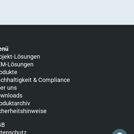
enü
ojekt-Lösungen
M-Lösungen
odukte
chhaltigkeit & Compliance
er uns
wnloads
oduktarchiv
cherheitshinweise
GB
tenschutz