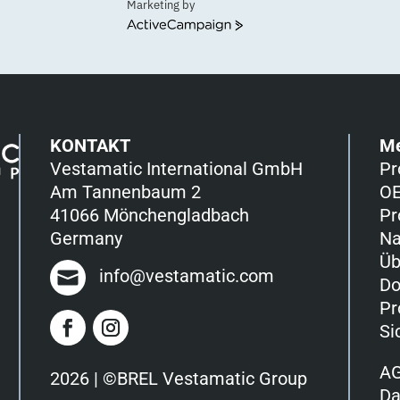
Marketing by
ActiveCampaign
KONTAKT
M
Vestamatic International GmbH
Pr
Am Tannenbaum 2
OE
41066 Mönchengladbach
Pr
Germany
Na
Üb
info@vestamatic.com
Do
Pr
Si
A
2026 | ©BREL Vestamatic Group
Da