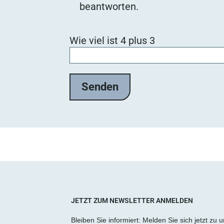
beantworten.
B
Wie viel ist 4 plus 3
i
t
t
e
l
a
s
s
e
d
i
e
s
JETZT ZUM NEWSLETTER ANMELDEN
e
Bleiben Sie informiert: Melden Sie sich jetzt zu