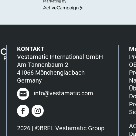
Marketing by
ActiveCampaign
KONTAKT
M
Vestamatic International GmbH
Pr
Am Tannenbaum 2
OE
41066 Mönchengladbach
Pr
Germany
Na
Üb
info@vestamatic.com
Do
Pr
Si
A
2026 | ©BREL Vestamatic Group
Da