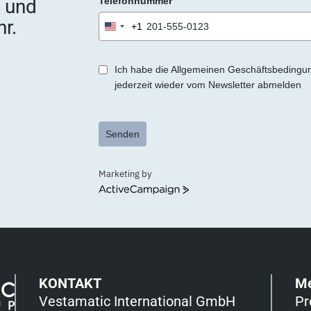
e und
Telefonnummer
r.
+1
United
States
+1
Ich habe die Allgemeinen Geschäftsbedingu
jederzeit wieder vom Newsletter abmelden
Senden
Marketing by
ActiveCampaign
KONTAKT
M
Vestamatic International GmbH
Pr