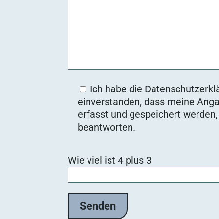
Ich habe die Datenschutzerklä
einverstanden, dass meine Anga
erfasst und gespeichert werden
beantworten.
B
Wie viel ist 4 plus 3
i
t
t
e
l