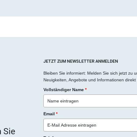
a
s
s
e
d
i
e
s
JETZT ZUM NEWSLETTER ANMELDEN
e
Bleiben Sie informiert: Melden Sie sich jetzt zu
s
Neuigkeiten, Angebote und Informationen direkt 
F
Vollständiger Name
*
e
l
d
Email
*
l
e
 Sie
e