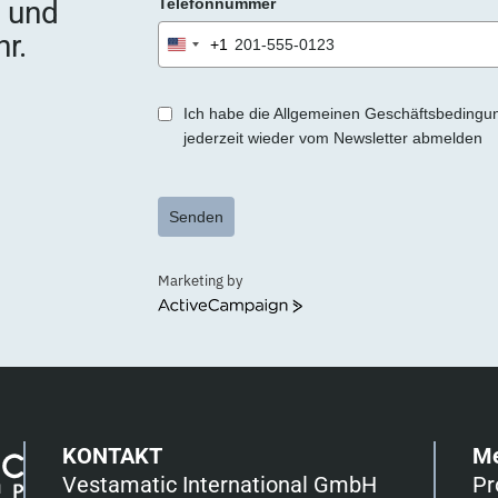
e und
Telefonnummer
r
.
r.
+1
United
States
+1
Ich habe die Allgemeinen Geschäftsbedingu
jederzeit wieder vom Newsletter abmelden
Senden
Marketing by
ActiveCampaign
KONTAKT
M
Vestamatic International GmbH
Pr