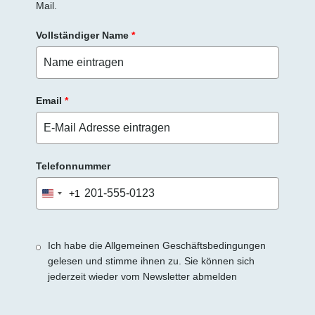
Mail.
e
r
Vollständiger Name
*
.
Email
*
Telefonnummer
+1
United
States
+1
Ich habe die Allgemeinen Geschäftsbedingungen
gelesen und stimme ihnen zu. Sie können sich
jederzeit wieder vom Newsletter abmelden