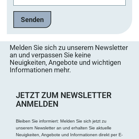
t
t
e
l
a
s
s
Melden Sie sich zu unserem Newsletter
e
an und verpassen Sie keine
d
Neuigkeiten, Angebote und wichtigen
i
Informationen mehr.
e
s
e
s
JETZT ZUM NEWSLETTER
F
ANMELDEN
e
l
d
Bleiben Sie informiert: Melden Sie sich jetzt zu
unserem Newsletter an und erhalten Sie aktuelle
l
Neuigkeiten, Angebote und Informationen direkt per E-
e