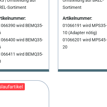
RS | Umstellung auf
Umstellung auf BREL-
REL-Sortiment
Sortiment
1066390 wird BEMQ35-
01066191 wird MPS35-
6
10 (Adapter nötig)
1066400 wird BEMQ35-
01066201 wird MPS45-
6
20
1066411 wird BEMQ35-
0