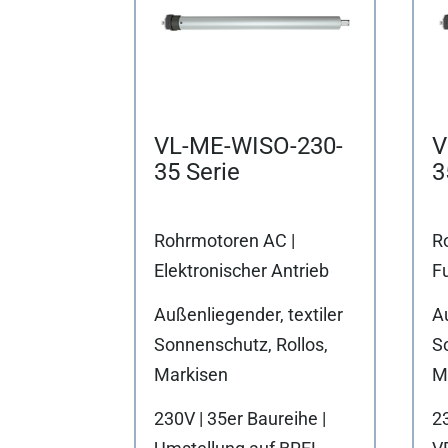
VL-ME-WISO-230-
V
35 Serie
3
Rohrmotoren AC |
R
Elektronischer Antrieb
F
Außenliegender, textiler
Au
Sonnenschutz, Rollos,
S
Markisen
M
230V | 35er Baureihe |
23