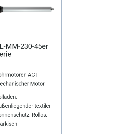
L-MM-230-45er
erie
ohrmotoren AC |
echanischer Motor
lladen,
ßenliegender textiler
onnenschutz, Rollos,
arkisen