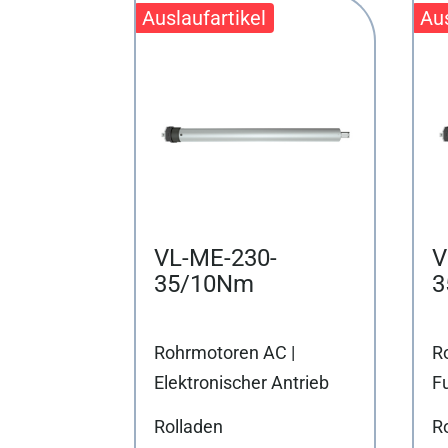
VL-ME-230-
V
35/10Nm
3
Rohrmotoren AC |
R
Elektronischer Antrieb
F
Rolladen
Ro