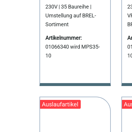
230V | 35 Baureihe |
23
Umstellung auf BREL-
V
Sortiment
B
01066340 wird MPS35-
0
10
1