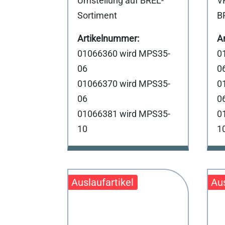
Umstellung auf BREL-
V
Sortiment
B
01066360 wird MPS35-
0
06
0
01066370 wird MPS35-
0
06
0
01066381 wird MPS35-
0
10
1