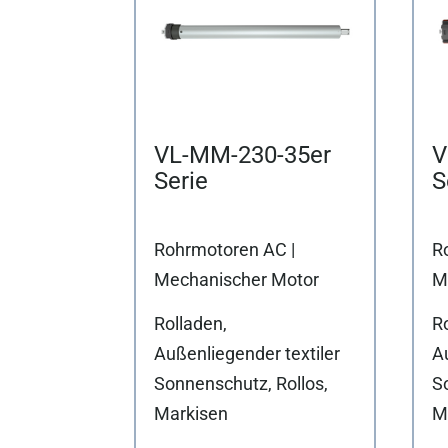
VL-MM-230-35er
V
Serie
S
Rohrmotoren AC |
R
Mechanischer Motor
M
Rolladen,
Ro
Außenliegender textiler
Au
Sonnenschutz, Rollos,
S
Markisen
M